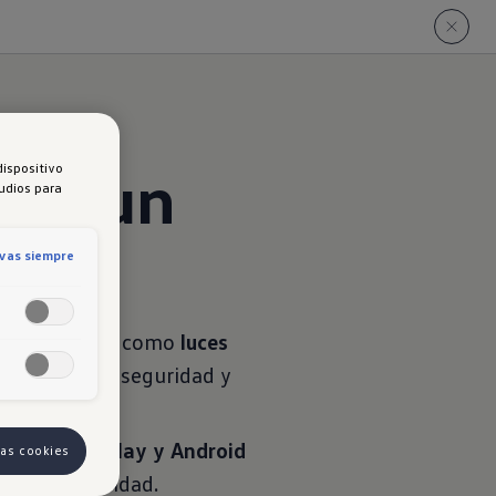
ara un
dispositivo
tudios para
o
ivas siempre
 de asistencia como
luces
rindan mayor seguridad y
on
Apple CarPlay y Android
las cookies
ión con claridad.