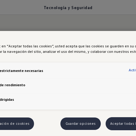
Tecnología y Seguridad
ía inteligente p
ic en “Aceptar todas las cookies”, usted acepta que las cookies se guarden en su 
r la navegación del sitio, analizar el uso del mismo, y colaborar con nuestros es
eguro y conectad
Act
estrictamente necesarias
de rendimiento
a tu experiencia al volante con avanzados sistemas
dirigidas
nte de colisión frontal y detector de fatiga
, que b
o.
l alcance con una moderna
pantalla táctil de 13”
c
ación de cookies
Guardar opciones
Aceptar todas 
splay digital de 12”
que te muestra toda la informac