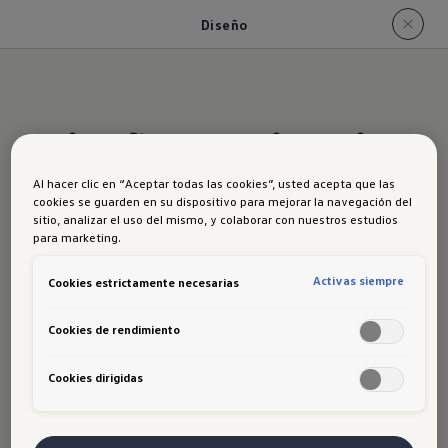
Diseño
Diseño que inspira
desde cada
Al hacer clic en “Aceptar todas las cookies”, usted acepta que las
cookies se guarden en su dispositivo para mejorar la navegación del
sitio, analizar el uso del mismo, y colaborar con nuestros estudios
ángulo
para marketing.
Activas siempre
Cookies estrictamente necesarias
El nuevo ID.4 destaca por un diseño que equilibra
modernidad y sofisticación
. Sus
llantas de 20”
Cookies de rendimiento
no solo aportan una
estética poderosa
, sino que
Cookies dirigidas
también
mejoran su rendimiento sobre el
asfalto
. Las
manillas aerodinámicas con
iluminación LED
acentúan su carácter futurista,