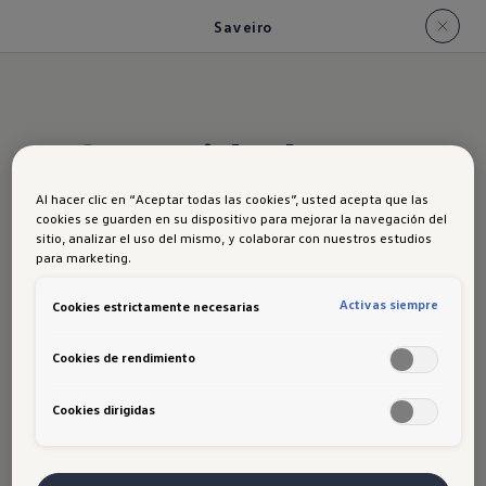
Saveiro
Seguridad
Saveiro
Al hacer clic en “Aceptar todas las cookies”, usted acepta que las
cookies se guarden en su dispositivo para mejorar la navegación del
sitio, analizar el uso del mismo, y colaborar con nuestros estudios
para marketing.
La
Saveiro
combina robustez con
Activas siempre
Cookies estrictamente necesarias
seguridad en cada trayecto. Equipada
con
2 airbags frontales
y
sistema
Cookies de rendimiento
antibloqueo de frenado (ABS)
, ofrece
una respuesta confiable en situaciones
Cookies dirigidas
de emergencia. Incorpora
sistema
electrónico de estabilización (ESC)
para