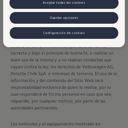
Aceptar todas las cookies
Guardar opciones
Uso del sitio
Configuración de cookies
Al ingresar, navegar y hacer uso del Sitio Web, el
usuario se compromete a comportarse de forma
correcta y bajo el principio de buena fe, a realizar un
buen uso de la misma y a no realizar conductas que
vayan contra la ley, los derechos de Volkswagen AG,
Porsche Chile SpA. o intereses de terceros. El uso de la
información y del contenido del Sitio Web será
responsabilidad exclusiva de quien lo realice, por lo
cual responderá de forma personal en caso que sea
requerido, por cualquier motivo, por parte de las
autoridades pertinentes.
Los vehículos y el equipamiento mostrado en