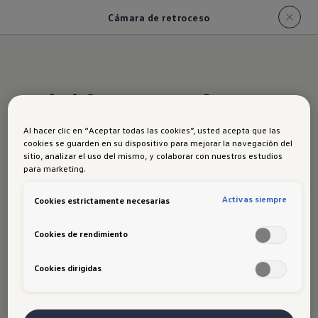
Cámara de retroceso
Visión completa
desde donde
Al hacer clic en “Aceptar todas las cookies”, usted acepta que las
cookies se guarden en su dispositivo para mejorar la navegación del
sitio, analizar el uso del mismo, y colaborar con nuestros estudios
estás
para marketing.
Activas siempre
Cookies estrictamente necesarias
Tendrás una perspectiva clara y panorámica de
la parte trasera de tu Polo. La
cámara de visión
Cookies de rendimiento
trasera
junto con los sensores, harán entrar y
Cookies dirigidas
salir de los lugares de estacionamiento más
simple que nunca.
*Desde versión highline