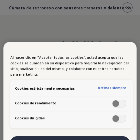
Cámara de retroceso con sensores traseros y delanteros
Mayor visibilidad y
confianza al
Al hacer clic en “Aceptar todas las cookies”, usted acepta que las
cookies se guarden en su dispositivo para mejorar la navegación del
sitio, analizar el uso del mismo, y colaborar con nuestros estudios
maniobrar
para marketing.
Activas siempre
Cookies estrictamente necesarias
El nuevo Tera está equipado con
cámara de
retroceso desde la versión Comfort MT
, lo que
Cookies de rendimiento
facilita cada movimiento al estacionar o salir de
Cookies dirigidas
un espacio reducido. Además, cuenta con
sensores traseros de serie
y, desde la versión
High
, incorpora
sensores delanteros
que