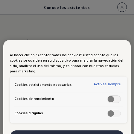
Conoce los asistentes
Asistentes que
cuidan cada
Al hacer clic en “Aceptar todas las cookies”, usted acepta que las
cookies se guarden en su dispositivo para mejorar la navegación del
sitio, analizar el uso del mismo, y colaborar con nuestros estudios
movimiento
para marketing.
Activas siempre
Cookies estrictamente necesarias
El Nuevo Tera incorpora tecnologías pensadas
para hacer cada viaje más seguro, cómodo y
Cookies de rendimiento
confiable. De serie, cuenta con
control crucero
y
Cookies dirigidas
asistente de colisión frontal
, que ayuda a
prevenir accidentes anticipando frenadas en
situaciones críticas. A partir de la versión