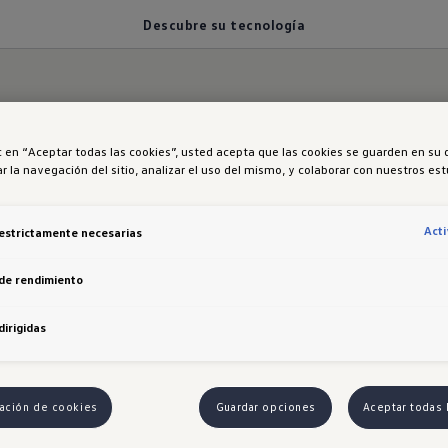
Descubre su tecnología
gía que te acom
ic en “Aceptar todas las cookies”, usted acepta que las cookies se guarden en su 
r la navegación del sitio, analizar el uso del mismo, y colaborar con nuestros es
je
Act
estrictamente necesarias
de rendimiento
ecnología avanzada para una experiencia de conducc
dirigidas
stacionar con cámara trasera y sensores, una visión
esde versión R-Line, y la asistencia al conductor con
tivo a través de la pantalla táctil de 12,9" y en R-Li
ación de cookies
Guardar opciones
Aceptar todas 
al Cockpit Pro de 10,25 pulgadas, y confort térmico i