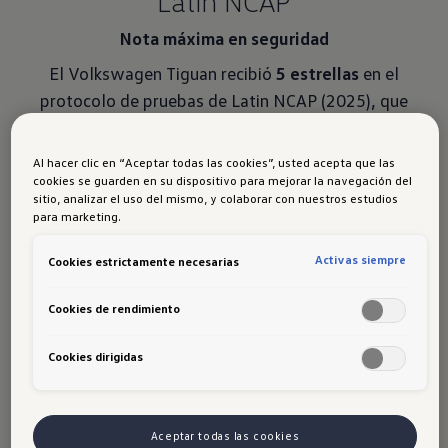
Latin NCAP
Nota máxima en seguridad
El Volkswagen Tiguan recibió
5 estrellas
en el
protocolo de pruebas de Latin NCAP (2025), que
evalúa el nivel de seguridad entregado por los
vehículos vendidos en América Latina y Caribe.
Al hacer clic en “Aceptar todas las cookies”, usted acepta que las
cookies se guarden en su dispositivo para mejorar la navegación del
sitio, analizar el uso del mismo, y colaborar con nuestros estudios
para marketing.
YouTube is blocked
Activas siempre
Cookies estrictamente necesarias
Adjust cookie settings
Cookies de rendimiento
Conoce más
Cookies dirigidas
Aceptar todas las cookies