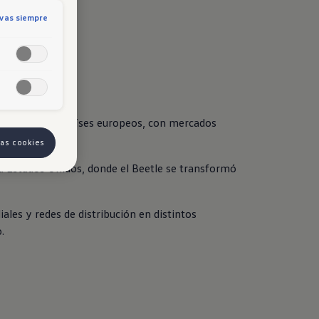
ivas siempre
ducción a 18 países europeos, con mercados 
las cookies
ia Estados Unidos, donde el Beetle se transformó 
ales y redes de distribución en distintos 
.