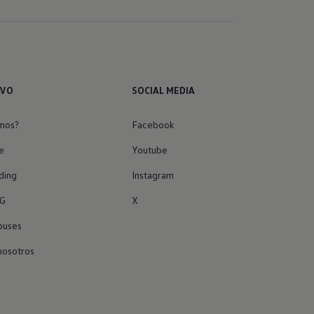
IVO
SOCIAL MEDIA
mos?
Facebook
e
Youtube
ding
Instagram
G
X
buses
nosotros