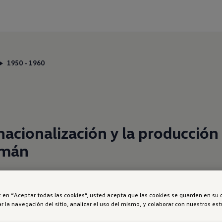
1950 - 1960
acionalización y la producción 
emán
ternacionalización y producción masiva
ic en “Aceptar todas las cookies”, usted acepta que las cookies se guarden en su 
inflexión para Volkswagen. En un contexto de
r la navegación del sitio, analizar el uso del mismo, y colaborar con nuestros es
la marca pasó de ser un fabricante local a