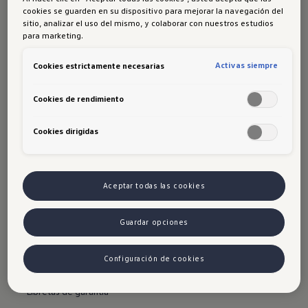
Cotizador
cookies se guarden en su dispositivo para mejorar la navegación del
sitio, analizar el uso del mismo, y colaborar con nuestros estudios
Test Drive
para marketing.
Financiamiento y seguros
Activas siempre
Cookies estrictamente necesarias
Concesionarios
Cookies de rendimiento
Mundo VW
Contacto
Cookies dirigidas
Camiones y buses
TENGO UN VW
Aceptar todas las cookies
Tengo un VW
Guardar opciones
Agendamiento mantención
Configuración de cookies
Campañas preventivas
Libretas de garantía