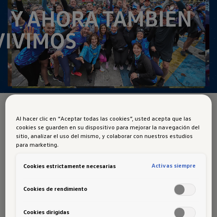
Conoce las próximas fechas:
Al hacer clic en “Aceptar todas las cookies”, usted acepta que las
cookies se guarden en su dispositivo para mejorar la navegación del
sitio, analizar el uso del mismo, y colaborar con nuestros estudios
para marketing.
Activas siempre
Cookies estrictamente necesarias
STGO10K - Domingo 12 de
01
Cookies de rendimiento
julio
Cookies dirigidas