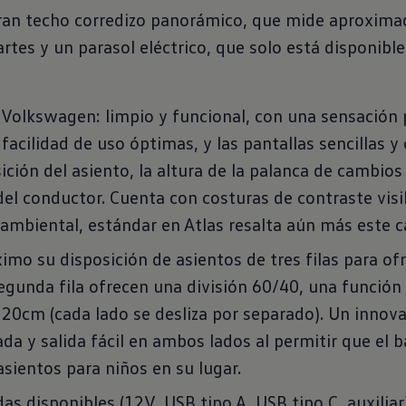
n gran techo corredizo panorámico, que mide apro
rtes y un parasol eléctrico, que solo está disponible
ico Volkswagen: limpio y funcional, con una sensació
acilidad de uso óptimas, y las pantallas sencillas y
ición del asiento, la altura de la palanca de cambios
 conductor. Cuenta con costuras de contraste visibl
 ambiental, estándar en Atlas resalta aún más este c
ximo su disposición de asientos de tres filas para of
egunda fila ofrecen una división 60/40, una función 
 20cm (cada lado se desliza por separado). Un inno
da y salida fácil en ambos lados al permitir que el ba
asientos para niños en su lugar.
das disponibles (12V, USB tipo A, USB tipo C, auxilia