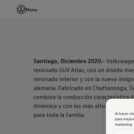
Menu
Santiago, Diciembre 2020.-
Volkswagen
renovado SUV Atlas, con un diseño mas
renovado interior y con la nueva insign
alemana. Fabricado en Chattanooga, Te
combina la conducción característica 
dinámica y con los más altos estándar
Al hacer cl
para toda la familia.
para mejora
marketing.