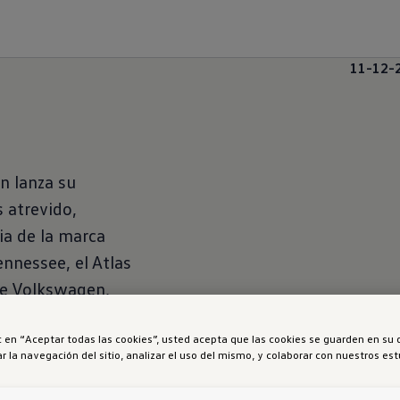
11-12-
 lanza su
 atrevido,
ia de la marca
nnessee, el Atlas
de Volkswagen,
es de seguridad
ic en “Aceptar todas las cookies”, usted acepta que las cookies se guarden en su 
r la navegación del sitio, analizar el uso del mismo, y colaborar con nuestros es