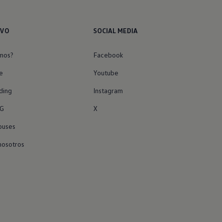
IVO
SOCIAL MEDIA
mos?
Facebook
e
Youtube
ding
Instagram
G
X
buses
nosotros