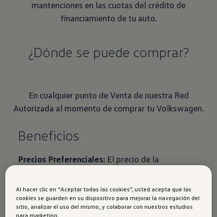
mantenciones en las cuotas del crédito de
financiamiento de tu auto.
¿Dónde se puede comprar?
En cualquier punto de Venta de nuestra Red
Autorizada al momento de comprar tu Volkswagen.
Beneficios
Precios Preferenciales:
El precio de la
mantención anticipada será menor con respecto
al valor a pagar directamente en el concesionario
Al hacer clic en “Aceptar todas las cookies”, usted acepta que las
porque poseen precios con descuentos.
cookies se guarden en su dispositivo para mejorar la navegación del
sitio, analizar el uso del mismo, y colaborar con nuestros estudios
Se congela el precio:
El precio pagado, por la
para marketing.