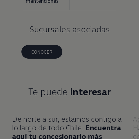
mantenciones
Sucursales asociadas
CONOCER
Te puede
interesar
De norte a sur, estamos contigo a
A
lo largo de todo Chile.
Encuentra
H
aquí tu concesionario más
c