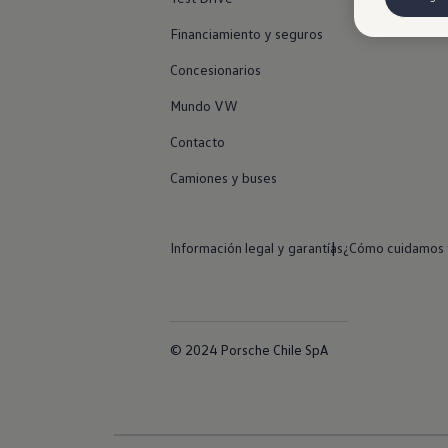
Financiamiento y seguros
Concesionarios
Mundo VW
Contacto
Camiones y buses
Información legal y garantías
¿Cómo cuidamos t
© 2024 Porsche Chile SpA