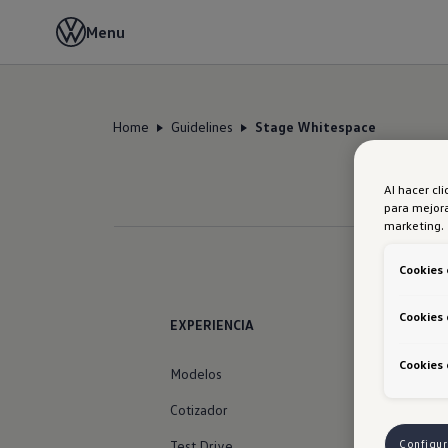
Menu
Home
Guidelines
Stage Whitespace
Al hacer cl
para mejora
marketing.
Cookies 
Cookies 
EXPERIENCIA
Cookies 
Modelos
Cotizador
Test Drive
Configur