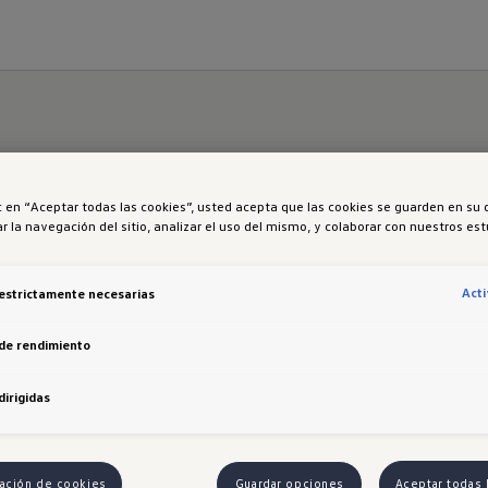
ic en “Aceptar todas las cookies”, usted acepta que las cookies se guarden en su 
r la navegación del sitio, analizar el uso del mismo, y colaborar con nuestros es
Act
estrictamente necesarias
de rendimiento
TENGO UN VW
CORPORAT
dirigidas
Tengo un VW
¿Quiénes so
Agendamiento mantención
Porsche Chil
Campañas preventivas
Porsche Hol
ación de cookies
Guardar opciones
Aceptar todas 