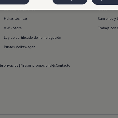
Libretas de garantía
Grupo VW A
Fichas técnicas
Camiones y 
VW - Store
Trabaja con 
Ley de certificado de homologación
Puntos Volkswagen
u privacidad?
Bases promocionales
Contacto